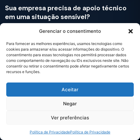
Sua empresa precisa de apoio técnico
em uma situação sensível?
Fale com a Kassy para entender o melhor caminho para lidar
Gerenciar o consentimento
com riscos, denúncias, disputas, compliance, governança ou
decisões críticas.
Para fornecer as melhores experiências, usamos tecnologias como
cookies para armazenar e/ou acessar informações do dispositivo. O
consentimento para essas tecnologias nos permitirá processar dados
Fale com a Kassy →
como comportamento de navegação ou IDs exclusivos neste site. Não
consentir ou retirar o consentimento pode afetar negativamente certos
recursos e funções.
Aceitar
Negar
Ver preferências
Consultoria especializada em governança, integridade,
investigações corporativas, compliance, gestão de riscos e
Política de Privacidade
Política de Privacidade
apoio a decisões empresariais sensíveis.