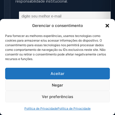
responsabilidade institucional.
Gerenciar o consentimento
Para fornecer as melhores experiências, usamos tecnologias como
cookies para armazenar e/ou acessar informações do dispositivo. O
consentimento para essas tecnologias nos permitirá processar dados
como comportamento de navegação ou IDs exclusivos neste site. Não
consentir ou retirar o consentimento pode afetar negativamente certos
recursos e funções.
Sua empresa precisa de apoio técnico
Aceitar
em uma situação sensível?
Fale com a Kassy para entender o melhor caminho para lidar
Negar
com riscos, denúncias, disputas, compliance, governança ou
Ver preferências
decisões críticas.
Política de Privacidade
Política de Privacidade
Fale com a Kassy →