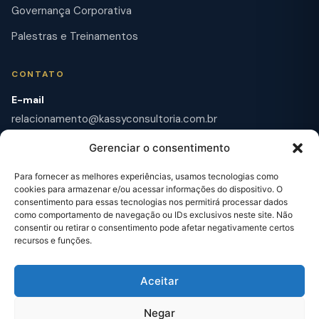
Governança Corporativa
Palestras e Treinamentos
CONTATO
E-mail
relacionamento@kassyconsultoria.com.br
WhatsApp
Gerenciar o consentimento
+55 11 97656-6775
Para fornecer as melhores experiências, usamos tecnologias como
cookies para armazenar e/ou acessar informações do dispositivo. O
Endereço
consentimento para essas tecnologias nos permitirá processar dados
Av. Paulista, 1106 – Bela Vista, São Paulo – SP
como comportamento de navegação ou IDs exclusivos neste site. Não
consentir ou retirar o consentimento pode afetar negativamente certos
Academy Plus
recursos e funções.
Cursos, materiais gratuitos e formação profissional
Aceitar
Negar